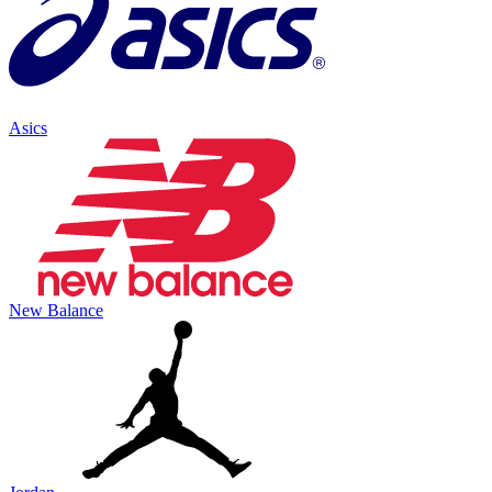
Asics
New Balance