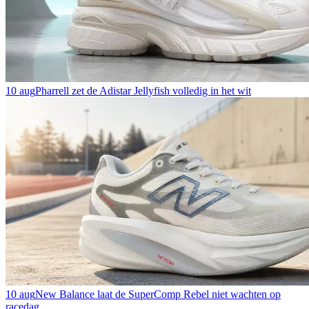
10 aug
Pharrell zet de Adistar Jellyfish volledig in het wit
10 aug
New Balance laat de SuperComp Rebel niet wachten op
racedag