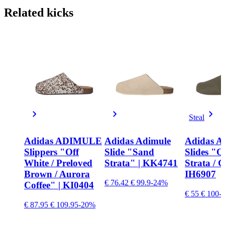
Related
kicks
Steal
Adidas ADIMULE
Adidas Adimule
Adidas A
Slippers "Off
Slide "Sand
Slides "O
White / Preloved
Strata" | KK4741
Strata / 
Brown / Aurora
IH6907
€ 76.42
€ 99.9
-24%
Coffee" | KI0404
€ 55
€ 100
-
€ 87.95
€ 109.95
-20%