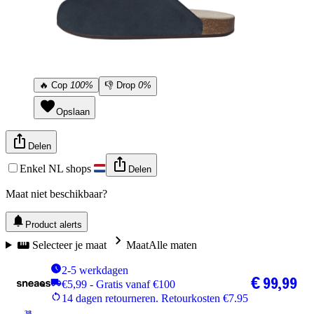
🔥
Cop
100%
👎
Drop
0%
Opslaan
Delen
Enkel NL shops
Delen
Maat niet beschikbaar?
Product alerts
Selecteer je maat
Maat
Alle maten
2-5 werkdagen
€ 99,99
€5,99 - Gratis vanaf €100
14 dagen retourneren. Retourkosten €7.95
38