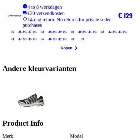
4 to 8 werkdagen
€20 verzendkosten
€ 129
14-dag return. No returns for private seller
purchases
36
36 2/3
37 1/3
38
38 2/3
39 1/3
40
40 2/3
41 1/3
42
42 2/3
43 1/3
44
44 2/3
45 1/3
46
46 2/3
47 1/3
48
49
Kopen
Andere kleurvarianten
Product Info
Merk
Model