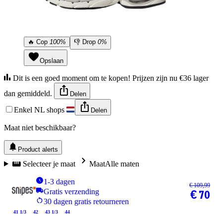
🔥
Cop
100%
👎
Drop
0%
Opslaan
Dit is een goed moment om te kopen! Prijzen zijn nu €36 lager
dan gemiddeld.
Delen
Enkel NL shops
Delen
Maat niet beschikbaar?
Product alerts
Selecteer je maat
Maat
Alle maten
1-3 dagen
€ 109,99
Gratis verzending
€ 70
30 dagen gratis retourneren
41 1/3
42
43 1/3
44