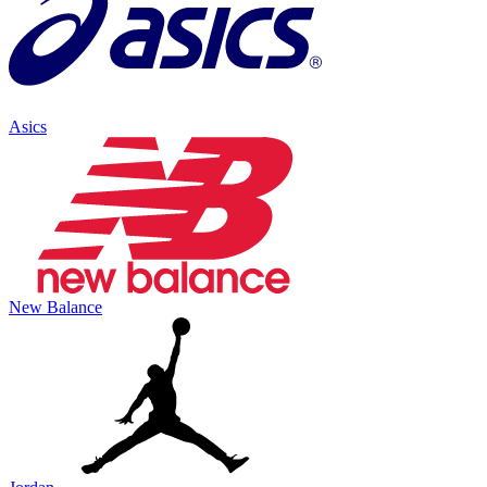
Asics
New Balance