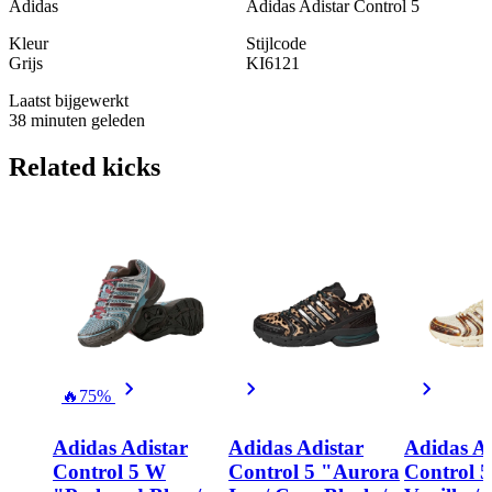
Adidas
Adidas Adistar Control 5
Kleur
Stijlcode
Grijs
KI6121
Laatst bijgewerkt
38 minuten geleden
Related
kicks
🔥
75%
Adidas Adistar
Adidas Adistar
Adidas Ad
Control 5 W
Control 5 "Aurora
Control 