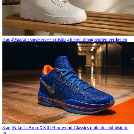
8 aug
Waarom sneakers een rustdag tussen draagbeurten verdienen
8 aug
Nike LeBron XXIII Hardwood Classics duikt de clubhistorie
in