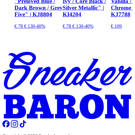
"Preloved Blue /
Ivy / Core Black /
Vanilla /
Dark Brown / Grey
Silver Metallic" |
Chrome /
Five" | KJ8804
KI4204
KJ7788
€ 78
€ 130
-40%
€ 78
€ 130
-40%
€ 109