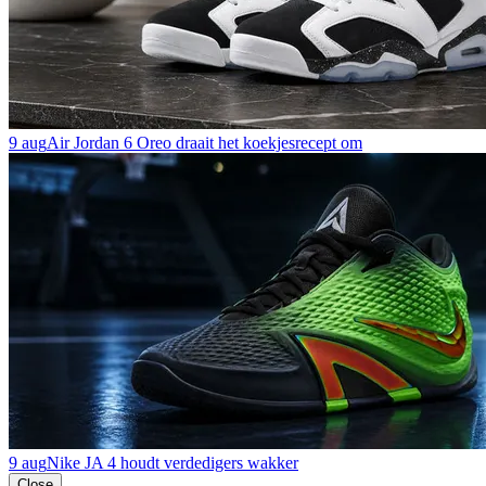
9 aug
Air Jordan 6 Oreo draait het koekjesrecept om
9 aug
Nike JA 4 houdt verdedigers wakker
Close