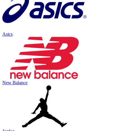
Asics
New Balance