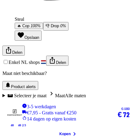
Steal
🔥
Cop
100%
👎
Drop
0%
Opslaan
Delen
Enkel NL shops
Delen
Maat niet beschikbaar?
Product alerts
Selecteer je maat
Maat
Alle maten
3-5 werkdagen
€ 180
€7,95 - Gratis vanaf €250
€ 72
14 dagen op eigen kosten
40
40 2/3
Kopen