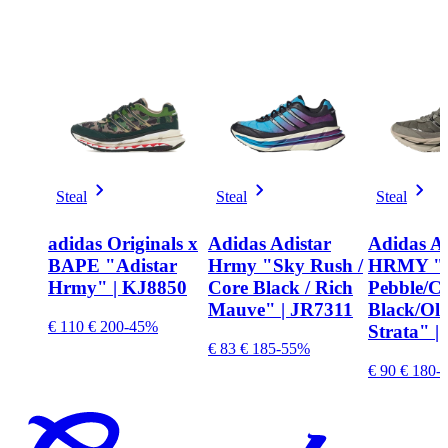
Steal
Steal
Steal
adidas Originals x
Adidas Adistar
Adidas Ad
BAPE "Adistar
Hrmy "Sky Rush /
HRMY "S
Hrmy" | KJ8850
Core Black / Rich
Pebble/C
Mauve" | JR7311
Black/Oli
€ 110
€ 200
-45%
Strata" |
€ 83
€ 185
-55%
€ 90
€ 180
-