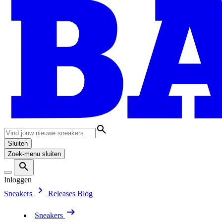
Sluiten
Zoek-menu sluiten
Inloggen
Sneakers
Releases
Blog
Sneakers