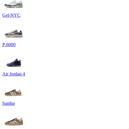
Gel-NYC
P-6000
Air Jordan 4
Samba