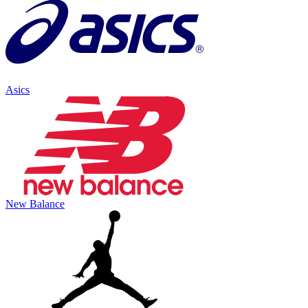
Asics
New Balance