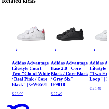
Related
kicks
Adidas Advantage
Adidas Advantage
Adidas A
Lifestyle Court
Base 2.0 "Core
Lifestyle
Two "Cloud White
Black / Core Black
"Two Ho
/ Real Pink / Core
/ Grey Six" |
Loop" | 
Black" | GW6501
IE9018
€ 25.49
€ 23.99
€ 27.49