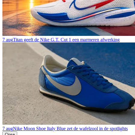
7 aug
Titan geeft de Nike G.T. Cut 1 een marmeren afwerking
7 aug
Nike Moon Shoe Italy Blue zet de wafelzool in de spotlights
Close