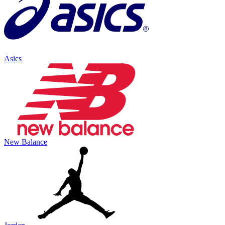
Asics
New Balance