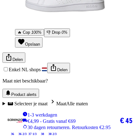
🔥
Cop
100%
👎
Drop
0%
Opslaan
Delen
Enkel NL shops
Delen
Maat niet beschikbaar?
Product alerts
Selecteer je maat
Maat
Alle maten
1-3 werkdagen
€ 45
€4,99 - Gratis vanaf €69
30 dagen retourneren. Retourkosten €2.95
36
36 2/3
37 1/3
38
38 2/3