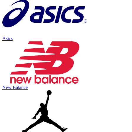
Asics
New Balance