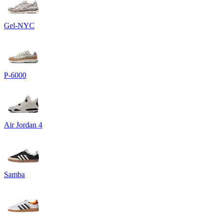
Gel-NYC
P-6000
Air Jordan 4
Samba