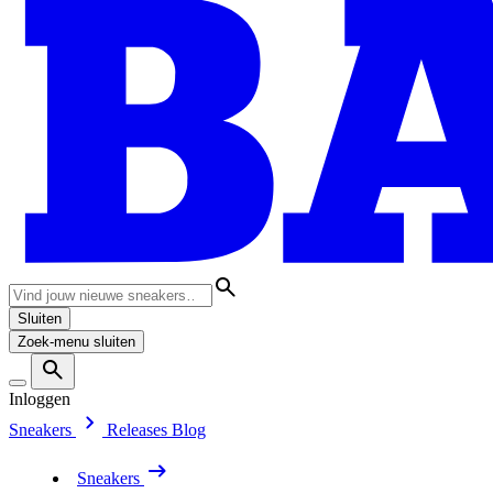
Sluiten
Zoek-menu sluiten
Inloggen
Sneakers
Releases
Blog
Sneakers