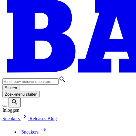
Sluiten
Zoek-menu sluiten
Inloggen
Sneakers
Releases
Blog
Sneakers