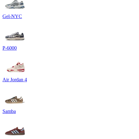
Gel-NYC
P-6000
Air Jordan 4
Samba