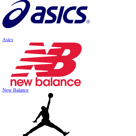
Asics
New Balance