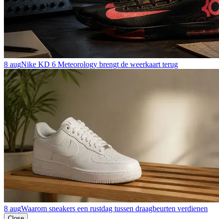
8 aug
Nike KD 6 Meteorology brengt de weerkaart terug
8 aug
Waarom sneakers een rustdag tussen draagbeurten verdienen
Close