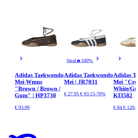
Steal
🔥
100%
Adidas Taekwondo
Adidas Taekwondo
Adidas T
Mei Wmns
Mei | JR7031
Mei "Cr
"Brown / Brown /
White/Gu
€ 27.95
€ 93.15
-70%
Gum" | HP3730
KI3582
€ 93.99
€ 84
€ 120
-