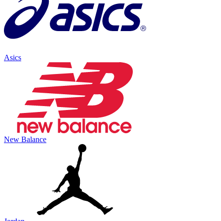
Asics
New Balance