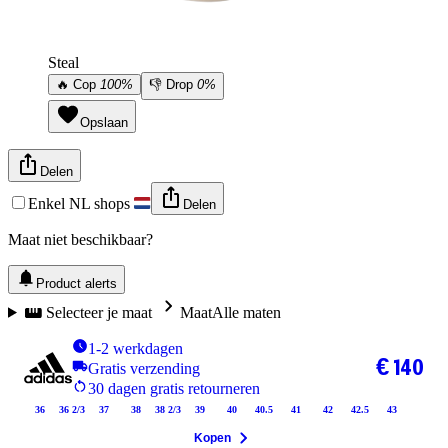
Steal
🔥
Cop
100%
👎
Drop
0%
Opslaan
Delen
Enkel NL shops
Delen
Maat niet beschikbaar?
Product alerts
Selecteer je maat
Maat
Alle maten
1-2 werkdagen
€ 140
Gratis verzending
30 dagen gratis retourneren
36
36 2/3
37
38
38 2/3
39
40
40.5
41
42
42.5
43
Kopen