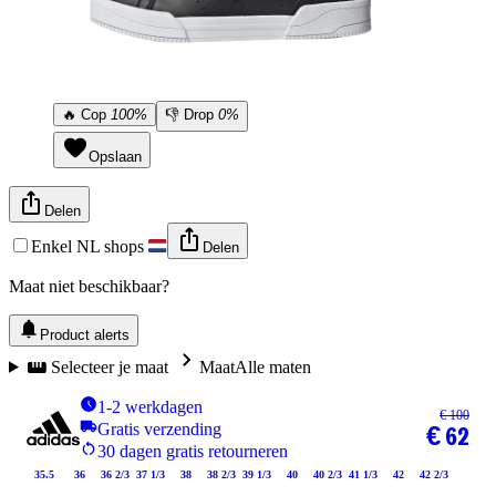
🔥
Cop
100%
👎
Drop
0%
Opslaan
Delen
Enkel NL shops
Delen
Maat niet beschikbaar?
Product alerts
Selecteer je maat
Maat
Alle maten
1-2 werkdagen
€ 100
Gratis verzending
€ 62
30 dagen gratis retourneren
35.5
36
36 2/3
37 1/3
38
38 2/3
39 1/3
40
40 2/3
41 1/3
42
42 2/3