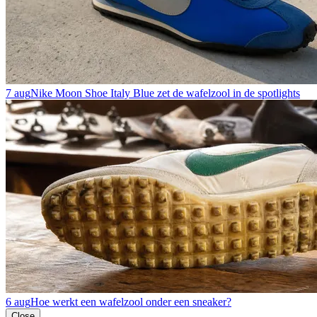
7 aug
Nike Moon Shoe Italy Blue zet de wafelzool in de spotlights
6 aug
Hoe werkt een wafelzool onder een sneaker?
Close