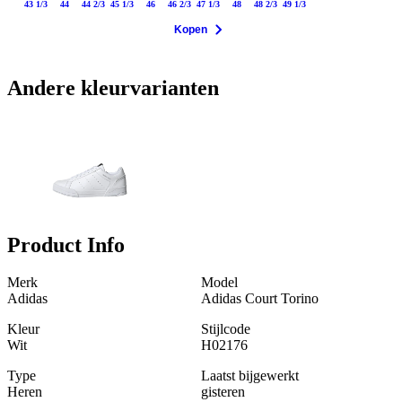
43 1/3
44
44 2/3
45 1/3
46
46 2/3
47 1/3
48
48 2/3
49 1/3
Kopen
Andere kleurvarianten
Product Info
Merk
Model
Adidas
Adidas Court Torino
Kleur
Stijlcode
Wit
H02176
Type
Laatst bijgewerkt
Heren
gisteren