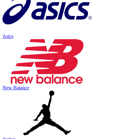
Asics
New Balance