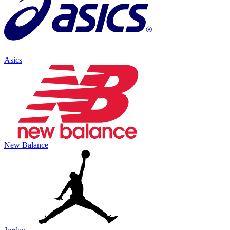
Asics
New Balance