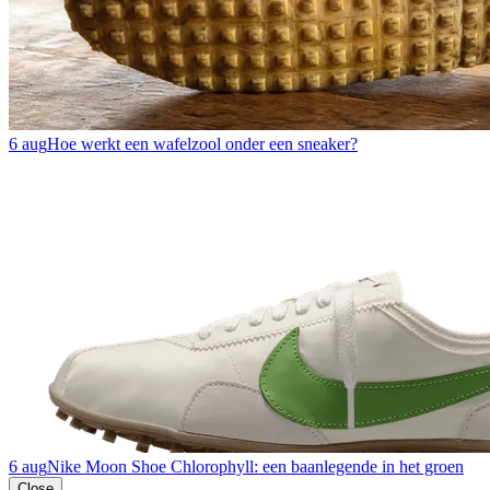
6 aug
Hoe werkt een wafelzool onder een sneaker?
6 aug
Nike Moon Shoe Chlorophyll: een baanlegende in het groen
Close