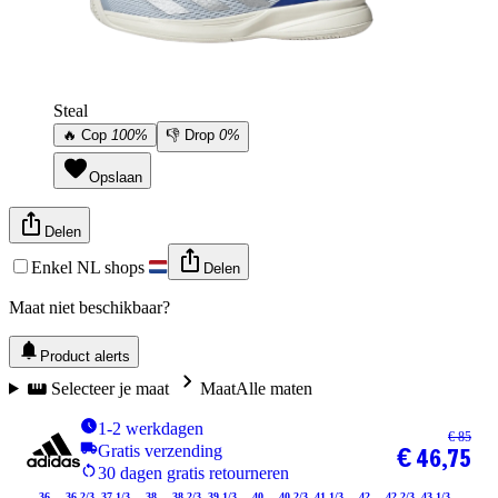
Steal
🔥
Cop
100%
👎
Drop
0%
Opslaan
Delen
Enkel NL shops
Delen
Maat niet beschikbaar?
Product alerts
Selecteer je maat
Maat
Alle maten
1-2 werkdagen
€ 85
Gratis verzending
€ 46,75
30 dagen gratis retourneren
36
36 2/3
37 1/3
38
38 2/3
39 1/3
40
40 2/3
41 1/3
42
42 2/3
43 1/3