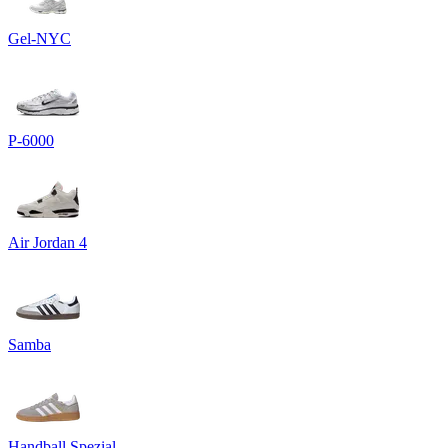
Gel-NYC
P-6000
Air Jordan 4
Samba
Handball Spezial