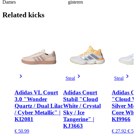
Dames
gisteren
Related
kicks
Steal
Steal
Adidas VL Court
Adidas Court
Adidas C
3.0 "Wonder
Stabil "Cloud
"Cloud W
Quartz / Dual Lilac
White / Crystal
Silver Met
/ Cyber Metallic" |
Sky / Ice
Core Whit
KI2081
Tangerine" |
KI9966
KJ3663
€ 50.99
€ 27.92
€ 59