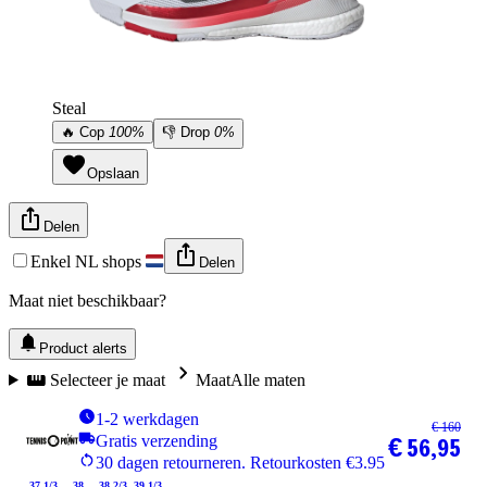
Steal
🔥
Cop
100%
👎
Drop
0%
Opslaan
Delen
Enkel NL shops
Delen
Maat niet beschikbaar?
Product alerts
Selecteer je maat
Maat
Alle maten
1-2 werkdagen
€ 160
Gratis verzending
€ 56,95
30 dagen retourneren. Retourkosten €3.95
37 1/3
38
38 2/3
39 1/3