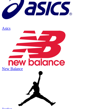
Asics
New Balance