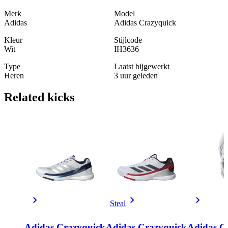
Merk
Model
Adidas
Adidas Crazyquick
Kleur
Stijlcode
Wit
IH3636
Type
Laatst bijgewerkt
Heren
3 uur geleden
Related
kicks
Steal
Adidas Crazyquick
Adidas Crazyquick
Adidas C