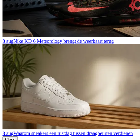
8 aug
Nike KD 6 Meteorology brengt de weerkaart terug
8 aug
Waarom sneakers een rustdag tussen draagbeurten verdienen
Close