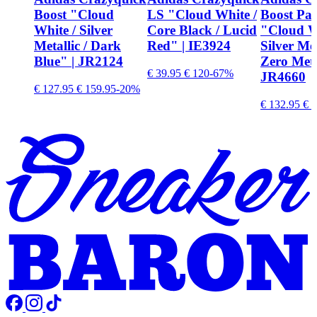
Boost "Cloud
LS "Cloud White /
Boost Pad
White / Silver
Core Black / Lucid
"Cloud W
Metallic / Dark
Red" | IE3924
Silver Met
Blue" | JR2124
Zero Meta
€ 39.95
€ 120
-67%
JR4660
€ 127.95
€ 159.95
-20%
€ 132.95
€ 1