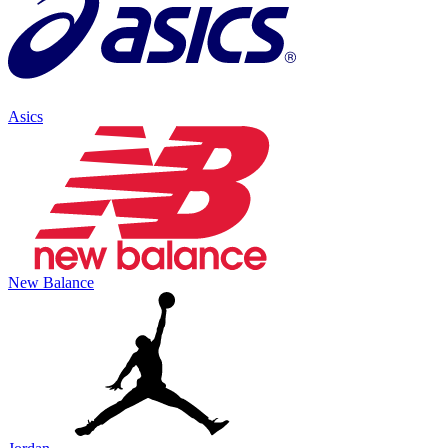
Asics
New Balance