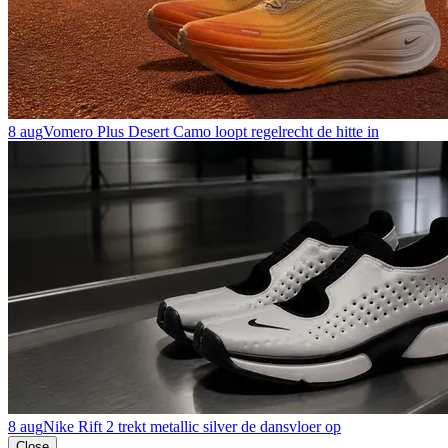
8 aug
Vomero Plus Desert Camo loopt regelrecht de hitte in
8 aug
Nike Rift 2 trekt metallic silver de dansvloer op
Close