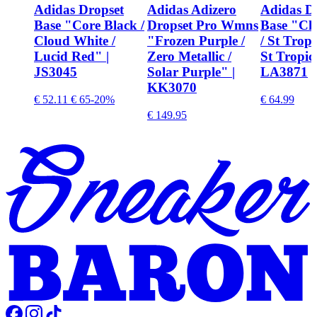
Adidas Dropset
Adidas Adizero
Adidas D
Base "Core Black /
Dropset Pro Wmns
Base "Ch
Cloud White /
"Frozen Purple /
/ St Trop
Lucid Red" |
Zero Metallic /
St Tropic
JS3045
Solar Purple" |
LA3871
KK3070
€ 52.11
€ 65
-20%
€ 64.99
€ 149.95