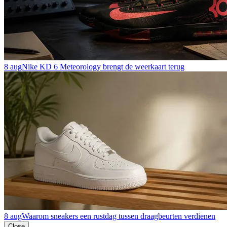
8 aug
Nike KD 6 Meteorology brengt de weerkaart terug
8 aug
Waarom sneakers een rustdag tussen draagbeurten verdienen
Close