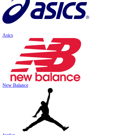
Asics
New Balance