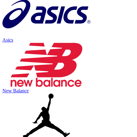
Asics
New Balance