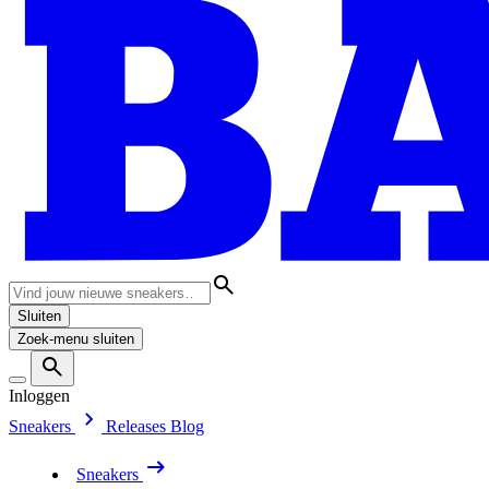
Sluiten
Zoek-menu sluiten
Inloggen
Sneakers
Releases
Blog
Sneakers