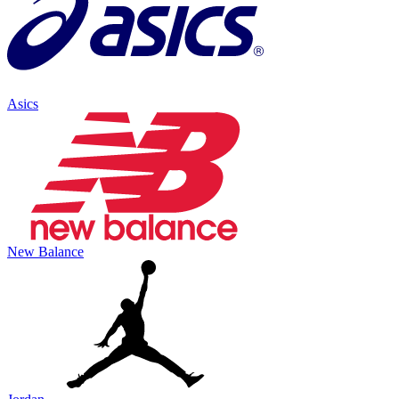
Asics
New Balance