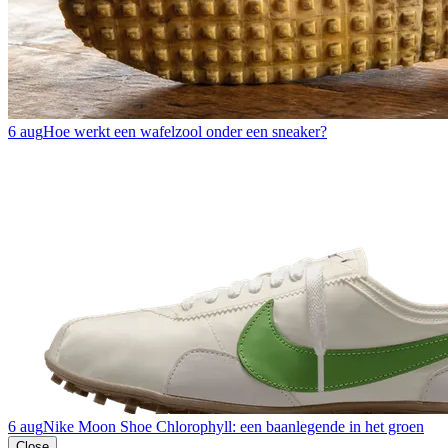
6 aug
Hoe werkt een wafelzool onder een sneaker?
6 aug
Nike Moon Shoe Chlorophyll: een baanlegende in het groen
Close