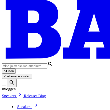
Sluiten
Zoek-menu sluiten
Inloggen
Sneakers
Releases
Blog
Sneakers