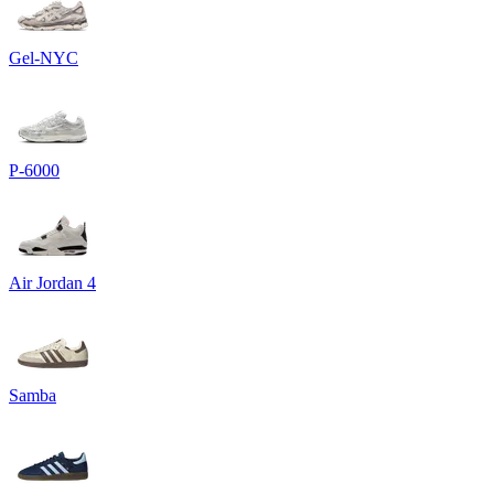
Gel-NYC
P-6000
Air Jordan 4
Samba