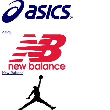
Asics
New Balance