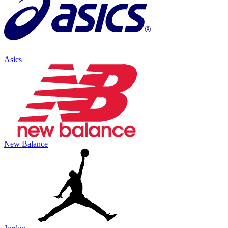
Asics
New Balance