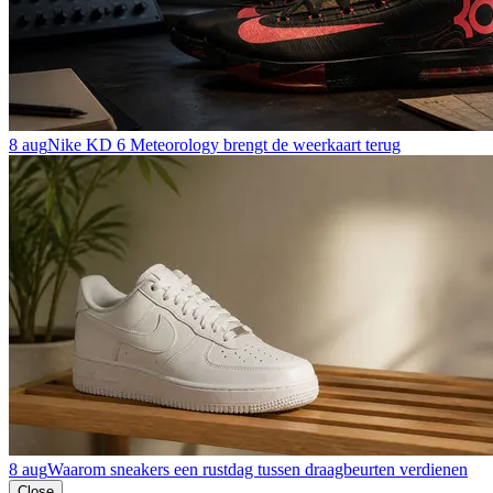
8 aug
Nike KD 6 Meteorology brengt de weerkaart terug
8 aug
Waarom sneakers een rustdag tussen draagbeurten verdienen
Close