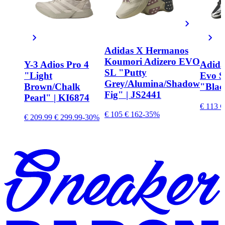
Adidas X Hermanos
Koumori Adizero EVO
Y-3 Adios Pro 4
Adida
SL "Putty
"Light
Evo S
Grey/Alumina/Shadow
Brown/Chalk
"Blac
Fig" | JS2441
Pearl" | KI6874
€ 113
€
€ 105
€ 162
-35%
€ 209.99
€ 299.99
-30%