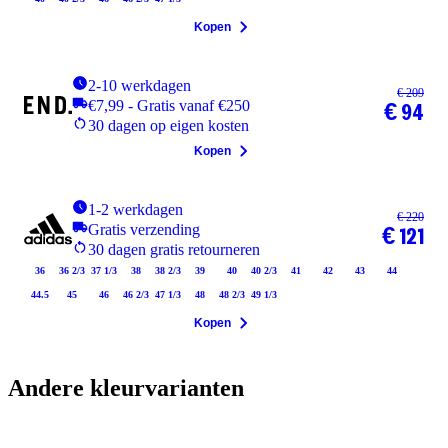
Kopen
2-10 werkdagen
€ 209
€7,99 - Gratis vanaf €250
€ 94
30 dagen op eigen kosten
Kopen
1-2 werkdagen
€ 220
Gratis verzending
€ 121
30 dagen gratis retourneren
36
36 2/3
37 1/3
38
38 2/3
39
40
40 2/3
41
42
43
44
44.5
45
46
46 2/3
47 1/3
48
48 2/3
49 1/3
Kopen
Andere kleurvarianten