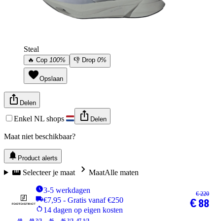
Steal
🔥
Cop
100%
👎
Drop
0%
Opslaan
Delen
Enkel NL shops
Delen
Maat niet beschikbaar?
Product alerts
Selecteer je maat
Maat
Alle maten
3-5 werkdagen
€ 220
€7,95 - Gratis vanaf €250
€ 88
14 dagen op eigen kosten
40
40 2/3
46
46 2/3
47 1/3