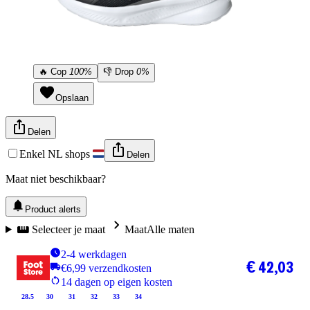
🔥
Cop
100%
👎
Drop
0%
Opslaan
Delen
Enkel NL shops
Delen
Maat niet beschikbaar?
Product alerts
Selecteer je maat
Maat
Alle maten
2-4 werkdagen
€ 42,03
€6,99 verzendkosten
14 dagen op eigen kosten
28.5
30
31
32
33
34