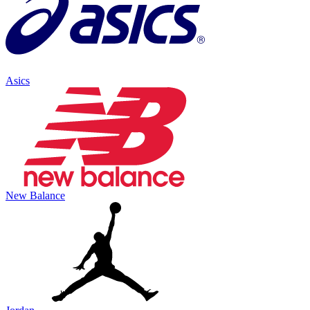
Asics
New Balance