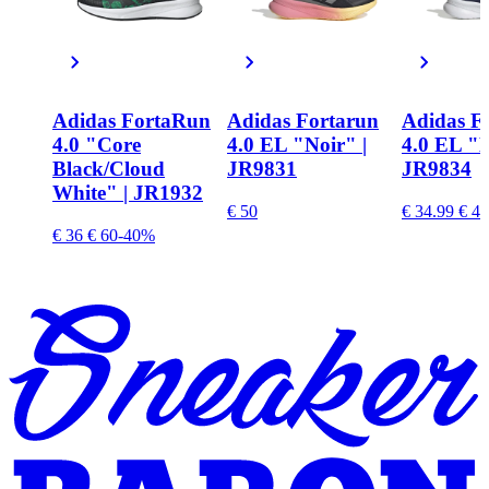
Adidas FortaRun
Adidas Fortarun
Adidas F
4.0 "Core
4.0 EL "Noir" |
4.0 EL "B
Black/Cloud
JR9831
JR9834
White" | JR1932
€ 50
€ 34.99
€ 42
€ 36
€ 60
-40%