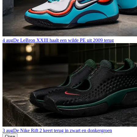
4 aug
De LeBron XXIII haalt een wilde PE uit 2009 terug
3 aug
De Nike Rift 2 keert terug in zwart en donkergroen
Close