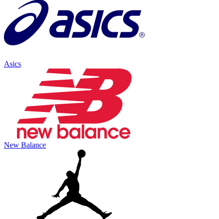
Asics
New Balance