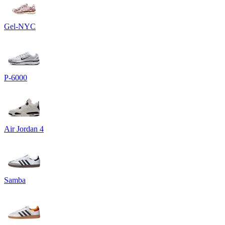
Gel-NYC
P-6000
Air Jordan 4
Samba