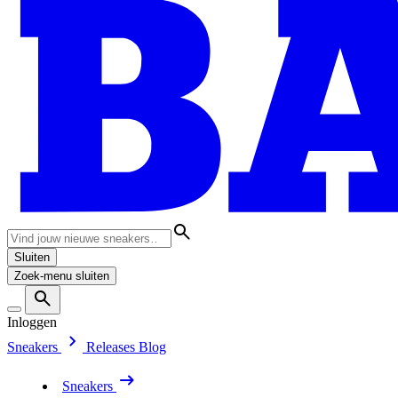
Sluiten
Zoek-menu sluiten
Inloggen
Sneakers
Releases
Blog
Sneakers