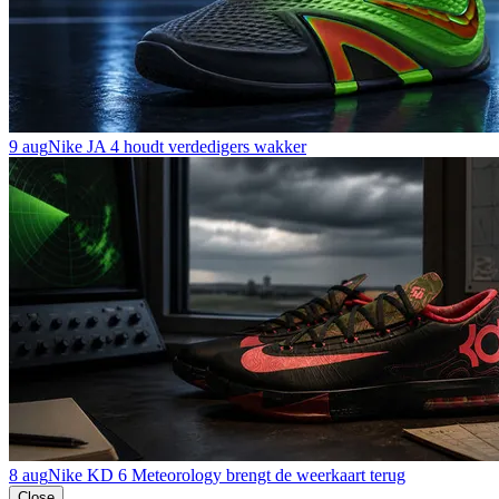
9 aug
Nike JA 4 houdt verdedigers wakker
8 aug
Nike KD 6 Meteorology brengt de weerkaart terug
Close