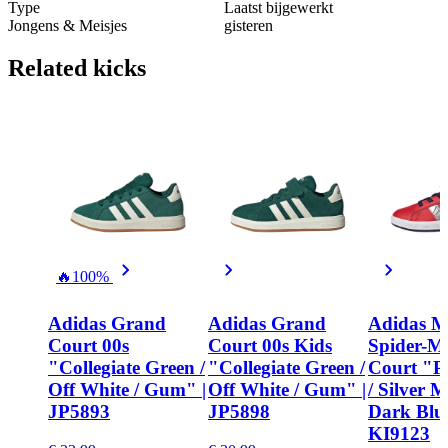
Type
Laatst bijgewerkt
Jongens & Meisjes
gisteren
Related
kicks
🔥
100%
Adidas Grand
Adidas Grand
Adidas M
Court 00s
Court 00s Kids
Spider-M
"Collegiate Green /
"Collegiate Green /
Court "P
Off White / Gum" |
Off White / Gum" |
/ Silver Me
JP5893
JP5898
Dark Blue
KI9123