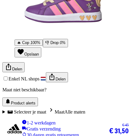
🔥
Cop
100%
👎
Drop
0%
Opslaan
Delen
Enkel NL shops
Delen
Maat niet beschikbaar?
Product alerts
Selecteer je maat
Maat
Alle maten
1-2 werkdagen
€ 45
Gratis verzending
€ 31,50
30 dagen gratis retourneren