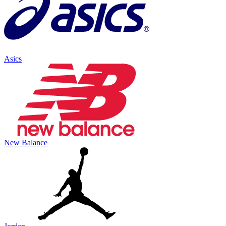
Asics
New Balance