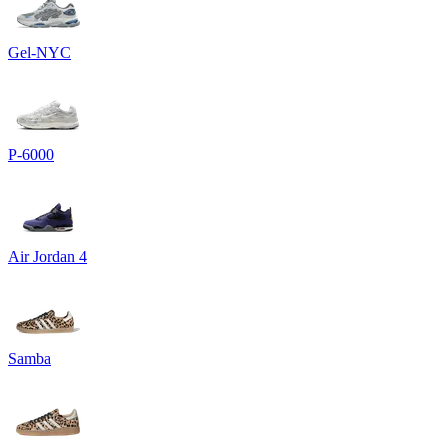
Gel-NYC
P-6000
Air Jordan 4
Samba