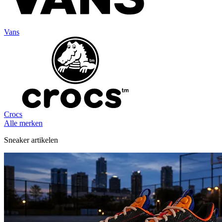
Vans
Crocs
Alle merken
Sneaker artikelen