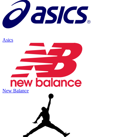
Asics
New Balance