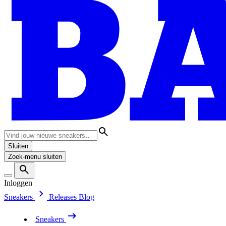
Sluiten
Zoek-menu sluiten
Inloggen
Sneakers
Releases
Blog
Sneakers