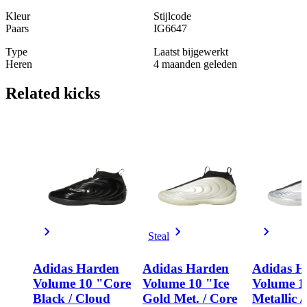
Kleur
Stijlcode
Paars
IG6647
Type
Laatst bijgewerkt
Heren
4 maanden geleden
Related
kicks
Steal
Adidas Harden
Adidas Harden
Adidas H
Volume 10 "Core
Volume 10 "Ice
Volume 10
Black / Cloud
Gold Met. / Core
Metallic /