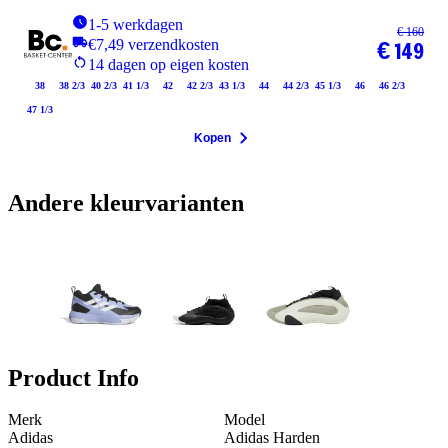
1-5 werkdagen
€ 160
€7,49 verzendkosten
€ 149
14 dagen op eigen kosten
38
38 2/3
40 2/3
41 1/3
42
42 2/3
43 1/3
44
44 2/3
45 1/3
46
46 2/3
47 1/3
Kopen
Andere kleurvarianten
Product Info
Merk
Model
Adidas
Adidas Harden