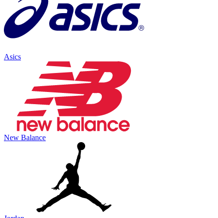
Asics
New Balance