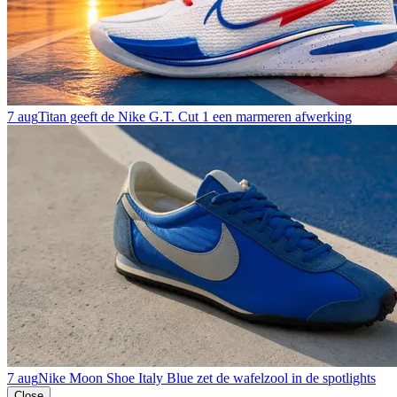
7 aug
Titan geeft de Nike G.T. Cut 1 een marmeren afwerking
7 aug
Nike Moon Shoe Italy Blue zet de wafelzool in de spotlights
Close