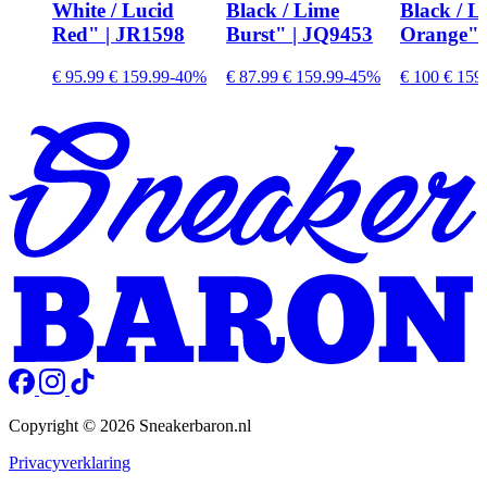
White / Lucid
Black / Lime
Black / L
Red" | JR1598
Burst" | JQ9453
Orange" 
€ 95.99
€ 159.99
-40%
€ 87.99
€ 159.99
-45%
€ 100
€ 159
Copyright © 2026 Sneakerbaron.nl
Privacyverklaring