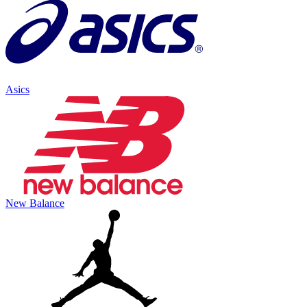
Asics
New Balance