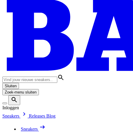
Sluiten
Zoek-menu sluiten
Inloggen
Sneakers
Releases
Blog
Sneakers