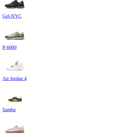
Gel-NYC
P-6000
Air Jordan 4
Samba