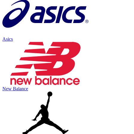
Asics
New Balance