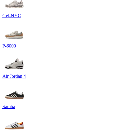
Gel-NYC
P-6000
Air Jordan 4
Samba