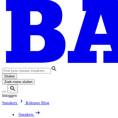
Sluiten
Zoek-menu sluiten
Inloggen
Sneakers
Releases
Blog
Sneakers