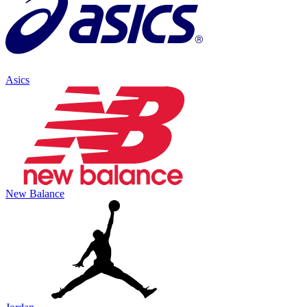
Asics
New Balance