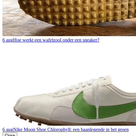
6 aug
Hoe werkt een wafelzool onder een sneaker?
6 aug
Nike Moon Shoe Chlorophyll: een baanlegende in het groen
Close