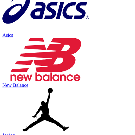
Asics
New Balance