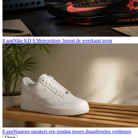
8 aug
Nike KD 6 Meteorology brengt de weerkaart terug
8 aug
Waarom sneakers een rustdag tussen draagbeurten verdienen
Close