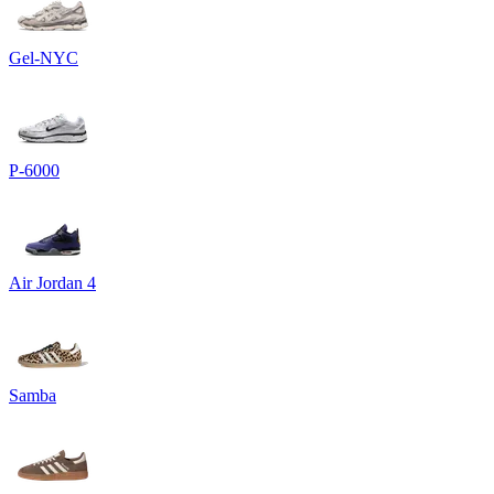
Gel-NYC
P-6000
Air Jordan 4
Samba