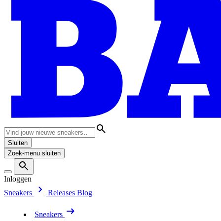
Sluiten
Zoek-menu sluiten
Inloggen
Sneakers
Releases
Blog
Sneakers