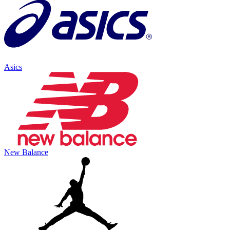
Asics
New Balance