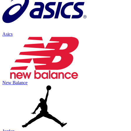
Asics
New Balance