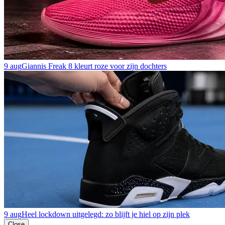
9 aug
Giannis Freak 8 kleurt roze voor zijn dochters
9 aug
Heel lockdown uitgelegd: zo blijft je hiel op zijn plek
Close