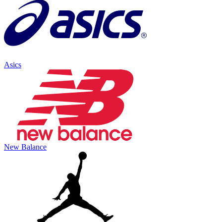
Asics
New Balance