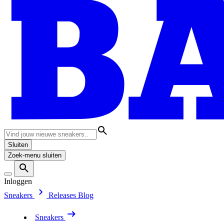
Sluiten
Zoek-menu sluiten
Inloggen
Sneakers
Releases
Blog
Sneakers