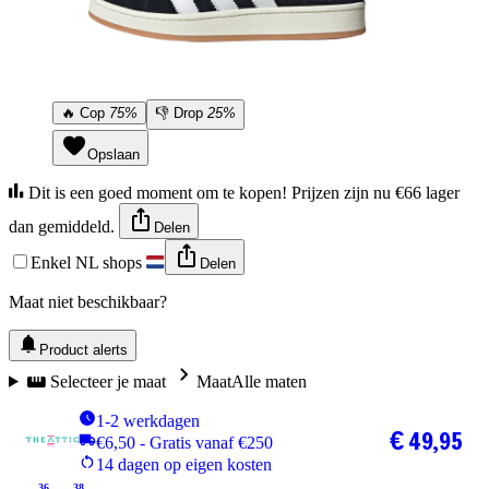
🔥
Cop
75%
👎
Drop
25%
Opslaan
Dit is een goed moment om te kopen! Prijzen zijn nu €66 lager
dan gemiddeld.
Delen
Enkel NL shops
Delen
Maat niet beschikbaar?
Product alerts
Selecteer je maat
Maat
Alle maten
1-2 werkdagen
€ 49,95
€6,50 - Gratis vanaf €250
14 dagen op eigen kosten
36
38