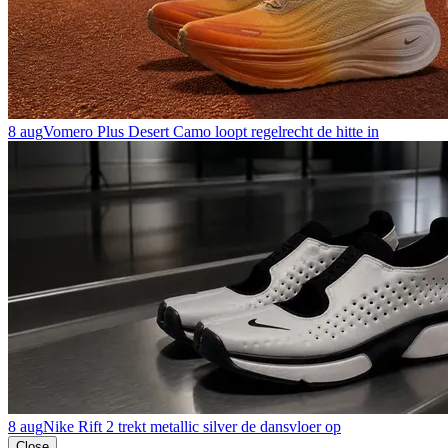
8 aug
Vomero Plus Desert Camo loopt regelrecht de hitte in
8 aug
Nike Rift 2 trekt metallic silver de dansvloer op
Close