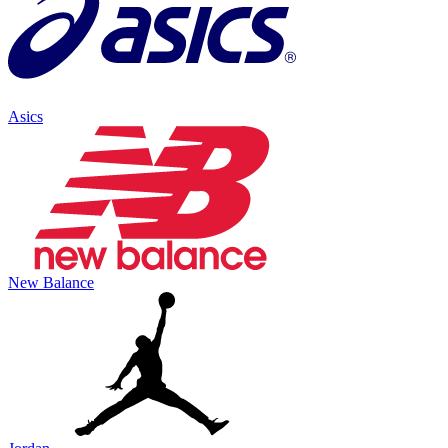
Asics
New Balance