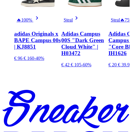
🔥
100%
Steal
Steal
🔥
75
adidas Originals x
Adidas Campus
Adidas Or
BAPE Campus 00s
00S "Dark Green
Campus 0
| KJ8851
Cloud White" |
"Core Bla
H03472
IH1626
€ 96
€ 160
-40%
€ 42
€ 105
-60%
€ 20
€ 39.99