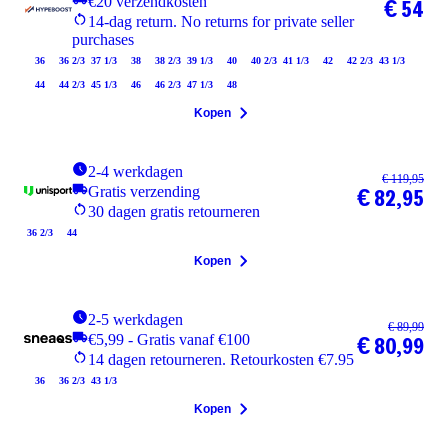
€20 verzendkosten
€ 54
14-dag return. No returns for private seller
purchases
36
36 2/3
37 1/3
38
38 2/3
39 1/3
40
40 2/3
41 1/3
42
42 2/3
43 1/3
44
44 2/3
45 1/3
46
46 2/3
47 1/3
48
Kopen
2-4 werkdagen
€ 119,95
Gratis verzending
€ 82,95
30 dagen gratis retourneren
36 2/3
44
Kopen
2-5 werkdagen
€ 89,99
€5,99 - Gratis vanaf €100
€ 80,99
14 dagen retourneren. Retourkosten €7.95
36
36 2/3
43 1/3
Kopen