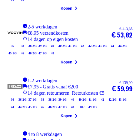
Kopen
2-5 werkdagen
€ 113,85
€8,95 verzendkosten
€ 53,82
14 dagen op eigen kosten
36
38
38 2/3
39 1/3
40
40 2/3
41 1/3
42
42 2/3
43 1/3
44
44 2/3
45 1/3
46
46 2/3
47 1/3
48
Kopen
1-2 werkdagen
€ 139,99
€7,95 - Gratis vanaf €200
€ 59,99
14 dagen retourneren. Retourkosten €5
36
36 2/3
37 1/3
38
38 2/3
39 1/3
40
40 2/3
41 1/3
42
42 2/3
43 1/3
44
44 2/3
45 1/3
46
46 2/3
47 1/3
48
48.5
49 1/3
Kopen
4 to 8 werkdagen