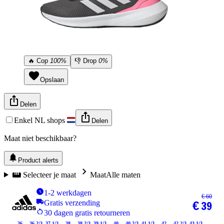
🔥
Cop
100%
👎
Drop
0%
Opslaan
Delen
Enkel NL shops
Delen
Maat niet beschikbaar?
Product alerts
Selecteer je maat
Maat
Alle maten
1-2 werkdagen
€ 60
Gratis verzending
€ 39
30 dagen gratis retourneren
36
36 2/3
37 1/3
38
38 2/3
39 1/3
40
40 2/3
41 1/3
42
42 2/3
43 1/3