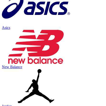
Asics
New Balance