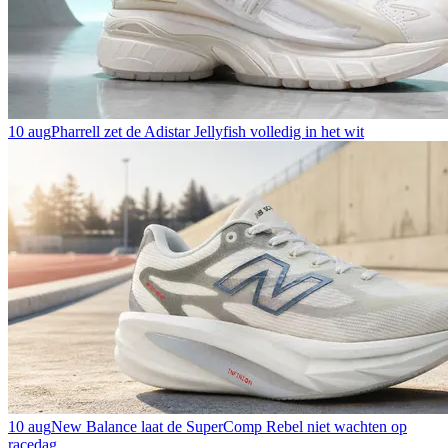
10 aug
Pharrell zet de Adistar Jellyfish volledig in het wit
10 aug
New Balance laat de SuperComp Rebel niet wachten op
racedag