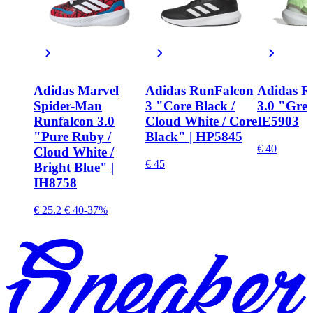
Adidas Marvel
Adidas RunFalcon
Adidas R
Spider-Man
3 "Core Black /
3.0 "Gree
Runfalcon 3.0
Cloud White / Core
IE5903
"Pure Ruby /
Black" | HP5845
€ 40
Cloud White /
€ 45
Bright Blue" |
IH8758
€ 25.2
€ 40
-37%