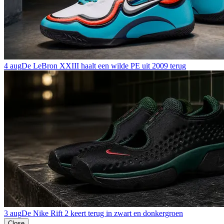
4 aug
De LeBron XXIII haalt een wilde PE uit 2009 terug
3 aug
De Nike Rift 2 keert terug in zwart en donkergroen
Close