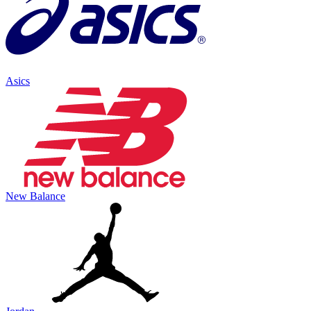
Asics
New Balance