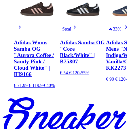
Steal
🔥
33%
Adidas Wmns
Adidas Samba OG
Adidas 
Samba OG
"Core
Mens "Ni
"Aurora Coffee /
Black/White" |
Indigo/
Sandy Pink /
B75807
Vanilla/
Cloud White" |
KK2273
€ 54
€ 120
-55%
IH9166
€ 90
€ 120
-
€ 71.99
€ 119.99
-40%