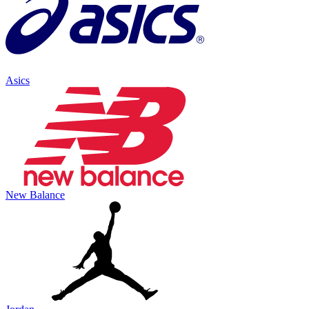
Asics
New Balance