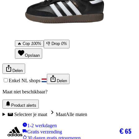
🔥
Cop
100%
👎
Drop
0%
Opslaan
Delen
Enkel NL shops
Delen
Maat niet beschikbaar?
Product alerts
Selecteer je maat
Maat
Alle maten
1-2 werkdagen
€ 65
Gratis verzending
30 dagen gratis retourneren