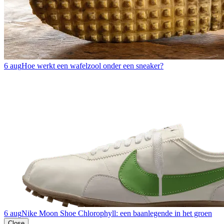
6 aug
Hoe werkt een wafelzool onder een sneaker?
6 aug
Nike Moon Shoe Chlorophyll: een baanlegende in het groen
Close