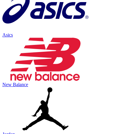
Asics
New Balance