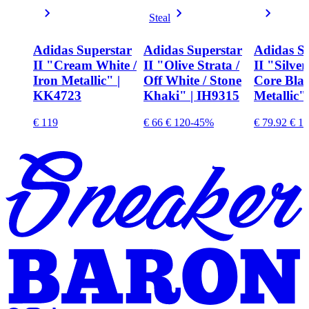
Steal
Adidas Superstar
Adidas Superstar
Adidas S
II "Cream White /
II "Olive Strata /
II "Silver
Iron Metallic" |
Off White / Stone
Core Blac
KK4723
Khaki" | IH9315
Metallic"
€ 119
€ 66
€ 120
-45%
€ 79.92
€ 11