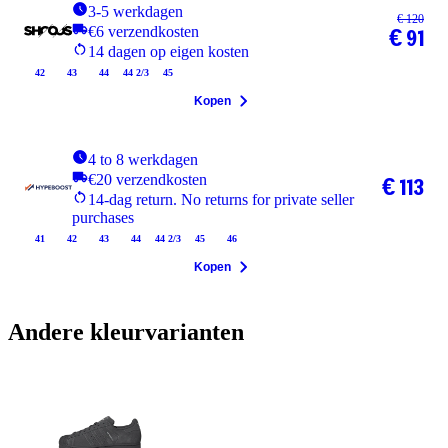
3-5 werkdagen
€ 120
€6 verzendkosten
€ 91
14 dagen op eigen kosten
42
43
44
44 2/3
45
Kopen
4 to 8 werkdagen
€20 verzendkosten
€ 113
14-dag return. No returns for private seller
purchases
41
42
43
44
44 2/3
45
46
Kopen
Andere kleurvarianten