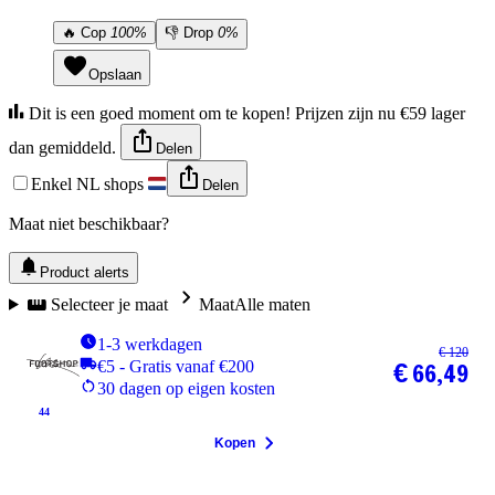
🔥
Cop
100%
👎
Drop
0%
Opslaan
Dit is een goed moment om te kopen! Prijzen zijn nu €59 lager
dan gemiddeld.
Delen
Enkel NL shops
Delen
Maat niet beschikbaar?
Product alerts
Selecteer je maat
Maat
Alle maten
1-3 werkdagen
€ 120
€5 - Gratis vanaf €200
€ 66,49
30 dagen op eigen kosten
44
Kopen