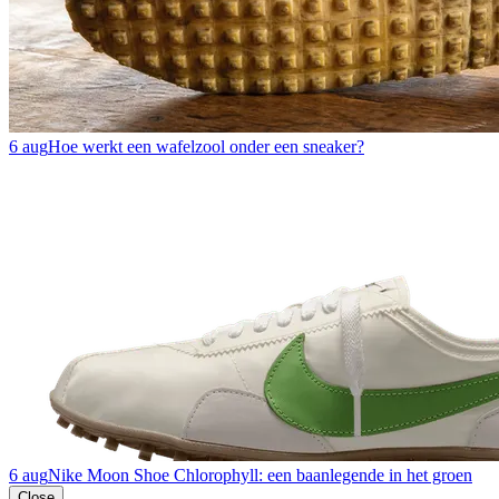
6 aug
Hoe werkt een wafelzool onder een sneaker?
6 aug
Nike Moon Shoe Chlorophyll: een baanlegende in het groen
Close