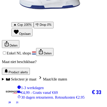
🔥
Cop
100%
👎
Drop
0%
Opslaan
Delen
Enkel NL shops
Delen
Maat niet beschikbaar?
Product alerts
Selecteer je maat
Maat
Alle maten
1-3 werkdagen
€ 33
€4,99 - Gratis vanaf €69
30 dagen retourneren. Retourkosten €2.95
20
21