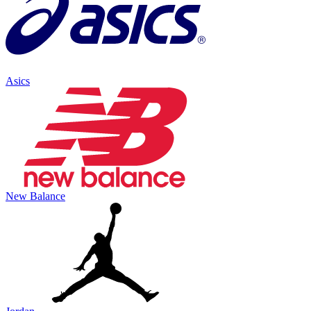
Asics
New Balance