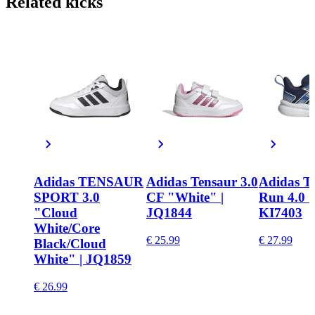
Related
kicks
Adidas TENSAUR
Adidas Tensaur 3.0
Adidas T
SPORT 3.0
CF "White" |
Run 4.0 "
"Cloud
JQ1844
KI7403
White/Core
€ 25.99
€ 27.99
Black/Cloud
White" | JQ1859
€ 26.99