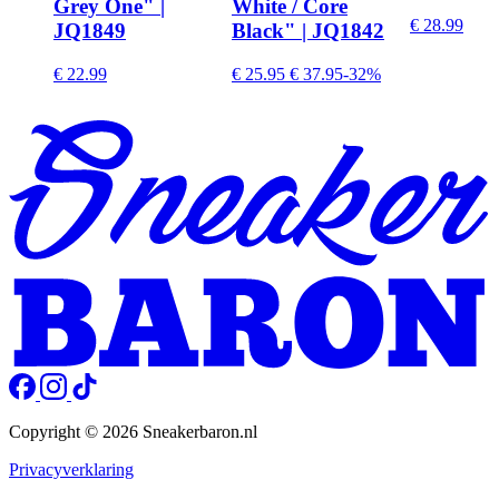
Grey One" |
White / Core
€ 28.99
JQ1849
Black" | JQ1842
€ 22.99
€ 25.95
€ 37.95
-32%
Copyright © 2026 Sneakerbaron.nl
Privacyverklaring