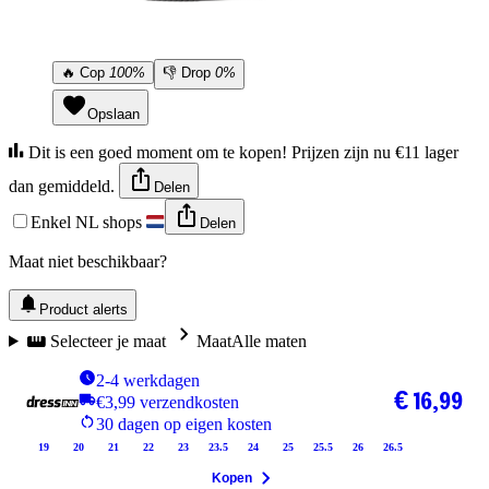
🔥
Cop
100%
👎
Drop
0%
Opslaan
Dit is een goed moment om te kopen! Prijzen zijn nu €11 lager
dan gemiddeld.
Delen
Enkel NL shops
Delen
Maat niet beschikbaar?
Product alerts
Selecteer je maat
Maat
Alle maten
2-4 werkdagen
€ 16,99
€3,99 verzendkosten
30 dagen op eigen kosten
19
20
21
22
23
23.5
24
25
25.5
26
26.5
Kopen