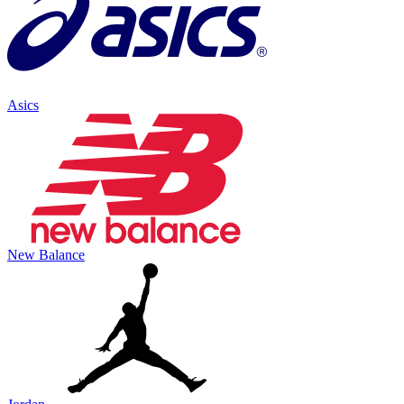
Asics
New Balance