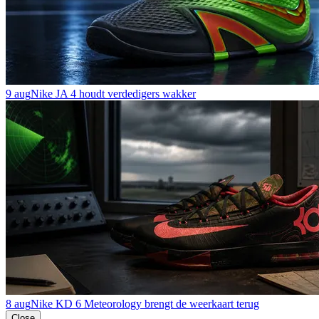
9 aug
Nike JA 4 houdt verdedigers wakker
8 aug
Nike KD 6 Meteorology brengt de weerkaart terug
Close