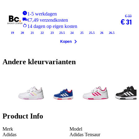
1-5 werkdagen
€ 33
€7,49 verzendkosten
€ 31
14 dagen op eigen kosten
19
20
21
22
23
23.5
24
25
25.5
26
26.5
Kopen
Andere kleurvarianten
Product Info
Merk
Model
Adidas
Adidas Tensaur