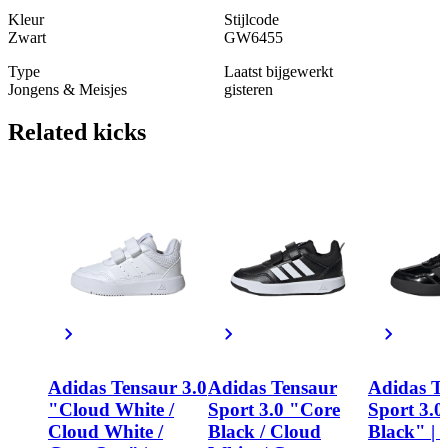
Kleur
Stijlcode
Zwart
GW6455
Type
Laatst bijgewerkt
Jongens & Meisjes
gisteren
Related
kicks
Adidas Tensaur 3.0
Adidas Tensaur
Adidas T
"Cloud White /
Sport 3.0 "Core
Sport 3.0
Cloud White /
Black / Cloud
Black" |