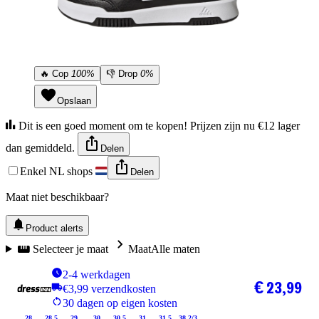
🔥
Cop
100%
👎
Drop
0%
Opslaan
Dit is een goed moment om te kopen! Prijzen zijn nu €12 lager
dan gemiddeld.
Delen
Enkel NL shops
Delen
Maat niet beschikbaar?
Product alerts
Selecteer je maat
Maat
Alle maten
2-4 werkdagen
€ 23,99
€3,99 verzendkosten
30 dagen op eigen kosten
28
28.5
29
30
30.5
31
31.5
38 2/3