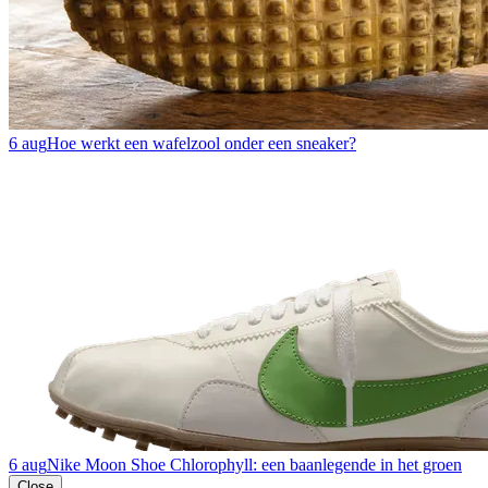
6 aug
Hoe werkt een wafelzool onder een sneaker?
6 aug
Nike Moon Shoe Chlorophyll: een baanlegende in het groen
Close