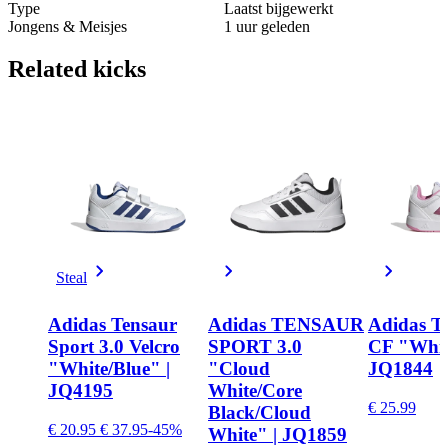
Type
Laatst bijgewerkt
Jongens & Meisjes
1 uur geleden
Related
kicks
Steal
Adidas Tensaur
Adidas TENSAUR
Adidas Te
Sport 3.0 Velcro
SPORT 3.0
CF "Whit
"White/Blue" |
"Cloud
JQ1844
JQ4195
White/Core
€ 25.99
Black/Cloud
€ 20.95
€ 37.95
-45%
White" | JQ1859