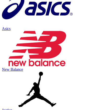
Asics
New Balance