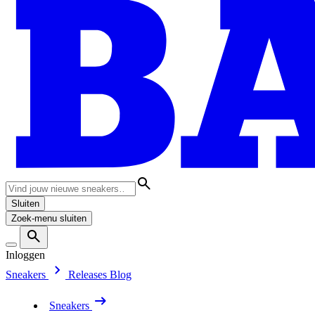
Sluiten
Zoek-menu sluiten
Inloggen
Sneakers
Releases
Blog
Sneakers