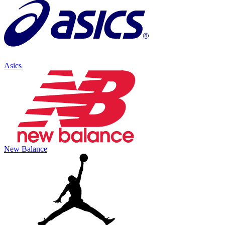
Asics
New Balance