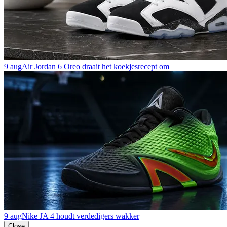
9 aug
Air Jordan 6 Oreo draait het koekjesrecept om
9 aug
Nike JA 4 houdt verdedigers wakker
Close