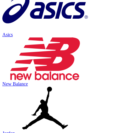
Asics
New Balance