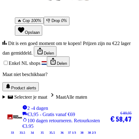
🔥
Cop
100%
👎
Drop
0%
Opslaan
Dit is een goed moment om te kopen! Prijzen zijn nu €22 lager
dan gemiddeld.
Delen
Enkel NL shops
Delen
Maat niet beschikbaar?
Product alerts
Selecteer je maat
Maat
Alle maten
2 -4 dagen
€ 89,95
€3,95 - Gratis vanaf €69
€ 58,47
100 dagen retourneren. Retourkosten
€3.95
33
33.5
34
35
35.5
36
37 1/3
38
38 2/3