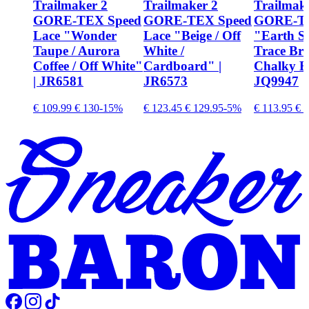
Trailmaker 2
Trailmaker 2
Trailmake
GORE-TEX Speed
GORE-TEX Speed
GORE-T
Lace "Wonder
Lace "Beige / Off
"Earth St
Taupe / Aurora
White /
Trace Br
Coffee / Off White"
Cardboard" |
Chalky B
| JR6581
JR6573
JQ9947
€ 109.99
€ 130
-15%
€ 123.45
€ 129.95
-5%
€ 113.95
€ 1