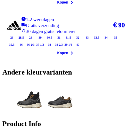
Kopen
1-2 werkdagen
€ 90
Gratis verzending
30 dagen gratis retourneren
28
28.5
29
30
30.5
31
31.5
32
33
33.5
34
35
35.5
36
36 2/3
37 1/3
38
38 2/3
39 1/3
40
Kopen
Andere kleurvarianten
Product Info