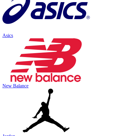
Asics
New Balance