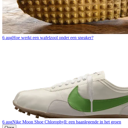
6 aug
Hoe werkt een wafelzool onder een sneaker?
6 aug
Nike Moon Shoe Chlorophyll: een baanlegende in het groen
Close