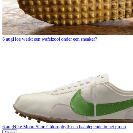
6 aug
Hoe werkt een wafelzool onder een sneaker?
6 aug
Nike Moon Shoe Chlorophyll: een baanlegende in het groen
Close