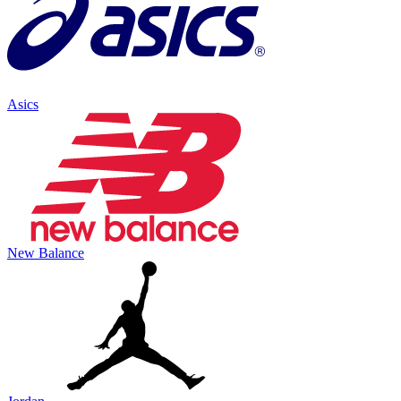
Asics
New Balance