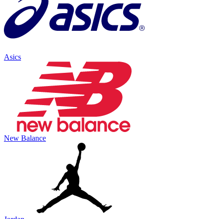
Asics
New Balance