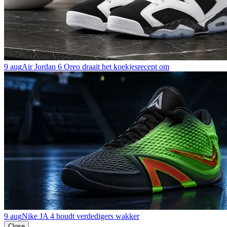
9 aug
Air Jordan 6 Oreo draait het koekjesrecept om
9 aug
Nike JA 4 houdt verdedigers wakker
Close