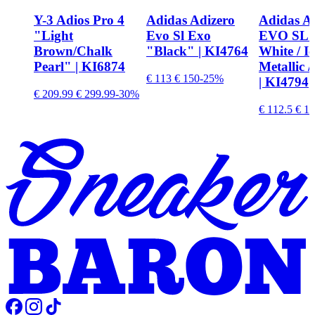
Y-3 Adios Pro 4
Adidas Adizero
Adidas A
"Light
Evo Sl Exo
EVO SL 
Brown/Chalk
"Black" | KI4764
White / I
Pearl" | KI6874
Metallic 
€ 113
€ 150
-25%
| KI4794
€ 209.99
€ 299.99
-30%
€ 112.5
€ 14