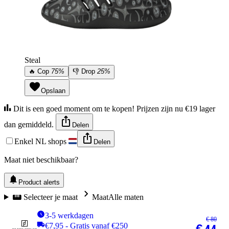
Steal
🔥
Cop
75%
👎
Drop
25%
Opslaan
Dit is een goed moment om te kopen! Prijzen zijn nu €19 lager
dan gemiddeld.
Delen
Enkel NL shops
Delen
Maat niet beschikbaar?
Product alerts
Selecteer je maat
Maat
Alle maten
3-5 werkdagen
€ 80
€7,95 - Gratis vanaf €250