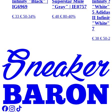
Infinity "Black" |
Superstar Mule
Infinity 
IG6969
"Gray" | IE0757
"White" 
5 Adidas
€ 33
€ 50
-34%
€ 48
€ 80
-40%
II Infinit
"White" 
7
€ 38
€ 50
-2