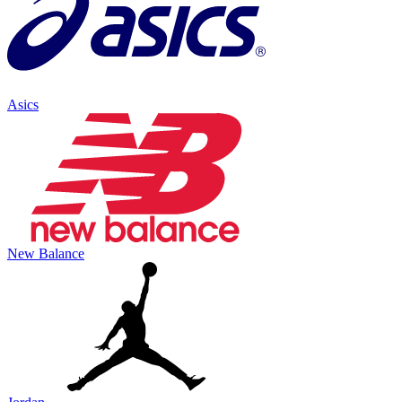
Asics
New Balance