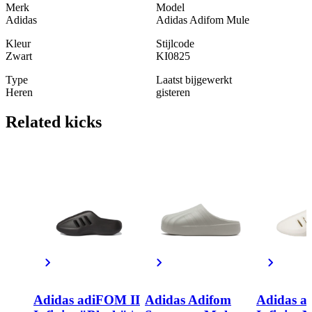
Merk
Model
Adidas
Adidas Adifom Mule
Kleur
Stijlcode
Zwart
KI0825
Type
Laatst bijgewerkt
Heren
gisteren
Related
kicks
Adidas adiFOM II
Adidas Adifom
Adidas a