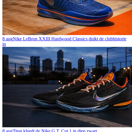
8 aug
Nike LeBron XXIII Hardwood Classics duikt de clubhistorie
in
8 aug
Titan kleedt de Nike G.T. Cut 1 in diep zwart