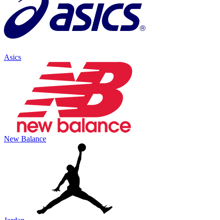
Asics
New Balance