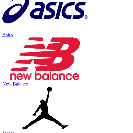
Asics
New Balance