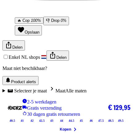
🔥
Cop
100%
👎
Drop
0%
Opslaan
Delen
Enkel NL shops
Delen
Maat niet beschikbaar?
Product alerts
Selecteer je maat
Maat
Alle maten
2-5 werkdagen
€ 129,95
Gratis verzending
30 dagen gratis retourneren
40.5
41
42
42.5
43
44
44.5
45
46
47.5
48.5
49.5
Kopen