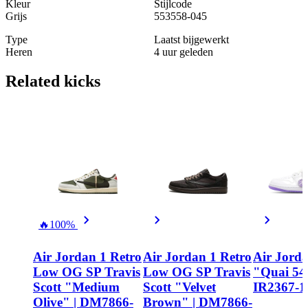
Kleur
Stijlcode
Grijs
553558-045
Type
Laatst bijgewerkt
Heren
4 uur geleden
Related
kicks
🔥
100%
Air Jordan 1 Retro
Air Jordan 1 Retro
Air Jord
Low OG SP Travis
Low OG SP Travis
"Quai 54"
Scott "Medium
Scott "Velvet
IR2367-1
Olive" | DM7866-
Brown" | DM7866-