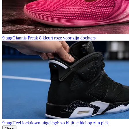
9 aug
Giannis Freak 8 kleurt roze voor zijn dochters
9 aug
Heel lockdown uitgelegd: zo blijft je hiel op zijn plek
Close