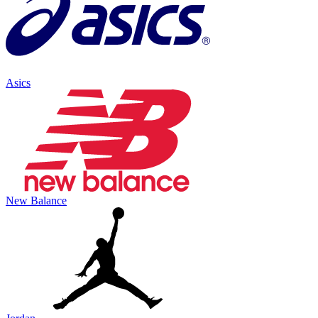
Asics
New Balance