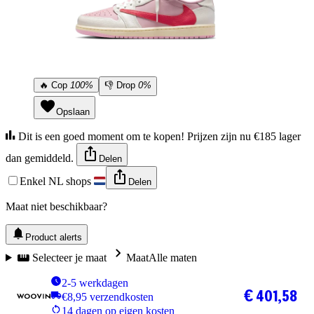
🔥
Cop
100%
👎
Drop
0%
Opslaan
Dit is een goed moment om te kopen! Prijzen zijn nu €185 lager
dan gemiddeld.
Delen
Enkel NL shops
Delen
Maat niet beschikbaar?
Product alerts
Selecteer je maat
Maat
Alle maten
2-5 werkdagen
€ 401,58
€8,95 verzendkosten
14 dagen op eigen kosten