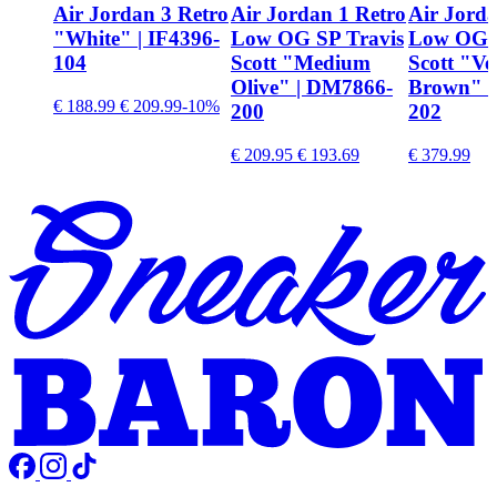
Air Jordan 3 Retro
Air Jordan 1 Retro
Air Jorda
"White" | IF4396-
Low OG SP Travis
Low OG S
104
Scott "Medium
Scott "Ve
Olive" | DM7866-
Brown" |
€ 188.99
€ 209.99
-10%
200
202
€ 209.95
€ 193.69
€ 379.99