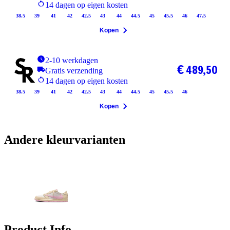
14 dagen op eigen kosten
38.5
39
41
42
42.5
43
44
44.5
45
45.5
46
47.5
Kopen
2-10 werkdagen
€ 489,50
Gratis verzending
14 dagen op eigen kosten
38.5
39
41
42
42.5
43
44
44.5
45
45.5
46
Kopen
Andere kleurvarianten
Product Info