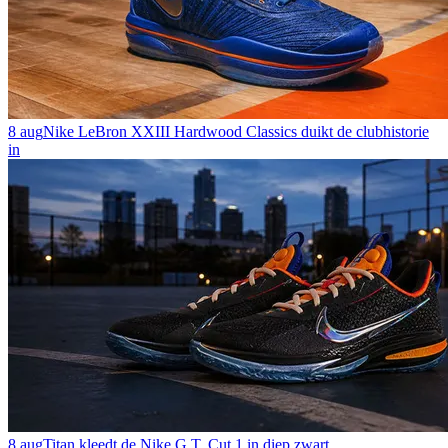
8 aug
Nike LeBron XXIII Hardwood Classics duikt de clubhistorie
in
8 aug
Titan kleedt de Nike G.T. Cut 1 in diep zwart