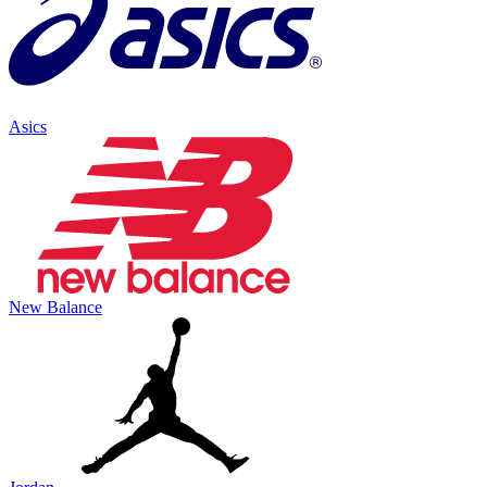
Asics
New Balance