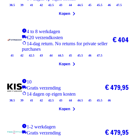
38.5
39
41
42
42.5
43
44
44.5
45
45.5
46
47.5
Kopen
4 to 8 werkdagen
€20 verzendkosten
€ 404
14-dag return. No returns for private seller
purchases
41
42
42.5
43
44
44.5
45
45.5
46
47.5
Kopen
10
€ 479,95
Gratis verzending
14 dagen op eigen kosten
38.5
39
41
42
42.5
43
44
44.5
45
45.5
46
Kopen
1-2 werkdagen
€ 479,95
Gratis verzending