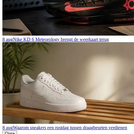
8 aug
Nike KD 6 Meteorology brengt de weerkaart terug
8 aug
Waarom sneakers een rustdag tussen draagbeurten verdienen
Close