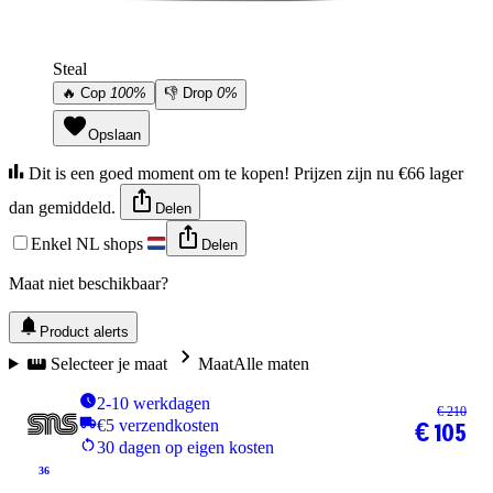
Steal
🔥
Cop
100%
👎
Drop
0%
Opslaan
Dit is een goed moment om te kopen! Prijzen zijn nu €66 lager
dan gemiddeld.
Delen
Enkel NL shops
Delen
Maat niet beschikbaar?
Product alerts
Selecteer je maat
Maat
Alle maten
2-10 werkdagen
€ 210
€5 verzendkosten
€ 105
30 dagen op eigen kosten
36