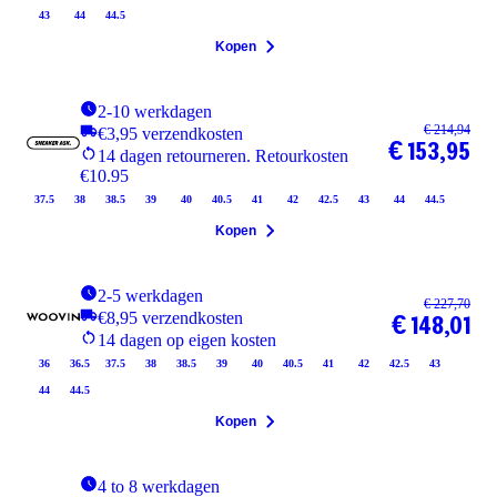
43
44
44.5
Kopen
2-10 werkdagen
€ 214,94
€3,95 verzendkosten
€ 153,95
14 dagen retourneren. Retourkosten
€10.95
37.5
38
38.5
39
40
40.5
41
42
42.5
43
44
44.5
Kopen
2-5 werkdagen
€ 227,70
€8,95 verzendkosten
€ 148,01
14 dagen op eigen kosten
36
36.5
37.5
38
38.5
39
40
40.5
41
42
42.5
43
44
44.5
Kopen
4 to 8 werkdagen