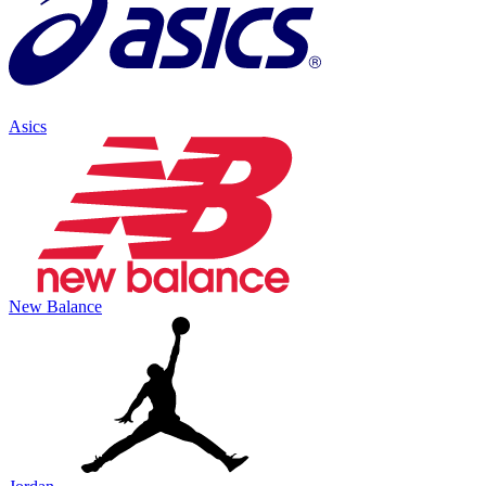
Asics
New Balance