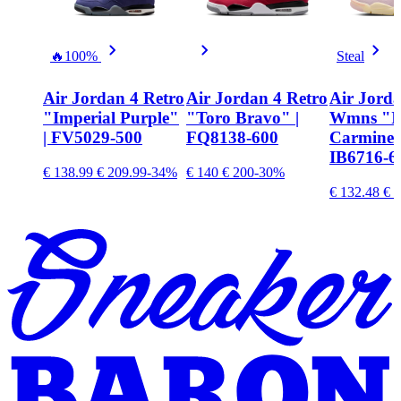
🔥
100%
Steal
Air Jordan 4 Retro
Air Jordan 4 Retro
Air Jorda
"Imperial Purple"
"Toro Bravo" |
Wmns "I
| FV5029-500
FQ8138-600
Carmine"
IB6716-6
€ 138.99
€ 209.99
-34%
€ 140
€ 200
-30%
€ 132.48
€ 2