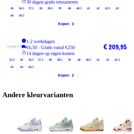
30 dagen gratis retourneren
36
36.5
37.5
38
38.5
39
40
40.5
41
42
42.5
43
44
44.5
Kopen
1-2 werkdagen
€ 209,95
€6,50 - Gratis vanaf €250
14 dagen op eigen kosten
35.5
36
36.5
37.5
38
38.5
39
40
40.5
41
42
42.5
43
44
44.5
Kopen
Andere kleurvarianten