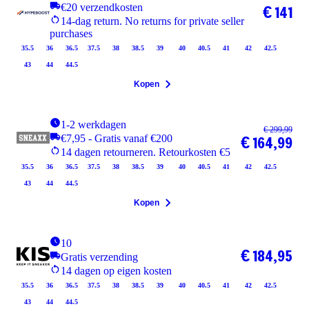
€20 verzendkosten
€ 141
14-dag return. No returns for private seller
purchases
35.5
36
36.5
37.5
38
38.5
39
40
40.5
41
42
42.5
43
44
44.5
Kopen
1-2 werkdagen
€ 299,99
€7,95 - Gratis vanaf €200
€ 164,99
14 dagen retourneren. Retourkosten €5
35.5
36
36.5
37.5
38
38.5
39
40
40.5
41
42
42.5
43
44
44.5
Kopen
10
€ 184,95
Gratis verzending
14 dagen op eigen kosten
35.5
36
36.5
37.5
38
38.5
39
40
40.5
41
42
42.5
43
44
44.5