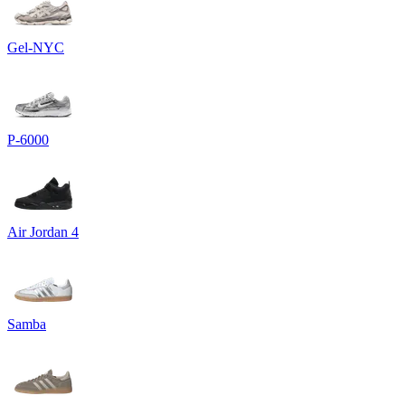
Gel-NYC
P-6000
Air Jordan 4
Samba