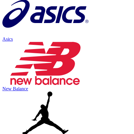
Asics
New Balance