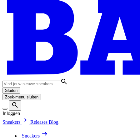
Sluiten
Zoek-menu sluiten
Inloggen
Sneakers
Releases
Blog
Sneakers